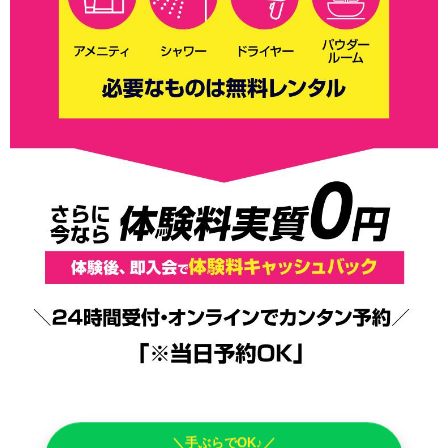
＼手ぶらでOK♪／